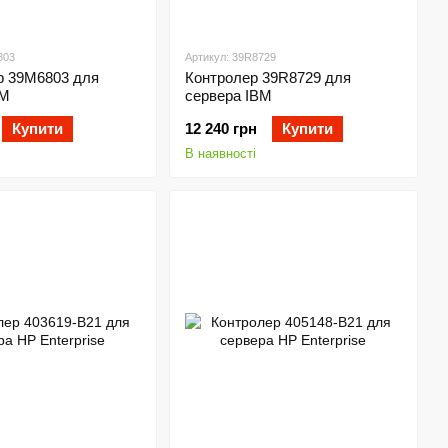
803
Артикул: 39R8729
р 39M6803 для
Контролер 39R8729 для
BM
сервера IBM
Купити
12 240 грн
Купити
В наявності