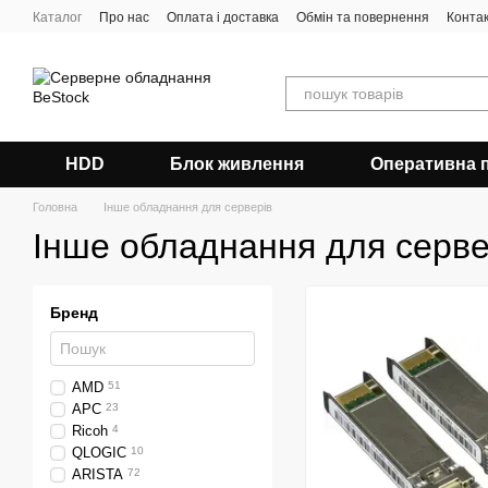
Перейти до основного контенту
Каталог
Про нас
Оплата і доставка
Обмін та повернення
Конта
HDD
Блок живлення
Оперативна 
Головна
Інше обладнання для серверів
Інше обладнання для серве
Бренд
AMD
51
APC
23
Ricoh
4
QLOGIC
10
ARISTA
72