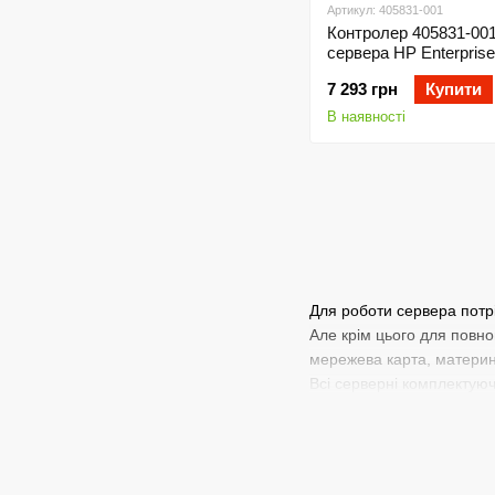
Артикул: 405831-001
Контролер 405831-00
сервера HP Enterprise
7 293 грн
Купити
В наявності
Для роботи сервера потрі
Але крім цього для повно
мережева карта, материнс
Всі серверні комплектую