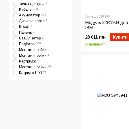
Точка Доступа
1
Кабель
2987
Акумулятор
307
Артикул: 32R1904
Дискова полка
1
Модуль 32R1904 для 
Шкаф
1
IBM
Панель
1
28 611 грн
Купити
Стабілізатор
1
Радіатор
666
В наявності
Moнтaжні peйки
2
Moнтaжні рейки
4
Картридж
4
Монтажні рейки
16
Катридж LTO
21