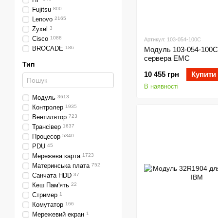
Fujitsu
800
Lenovo
2165
Zyxel
3
Cisco
1088
Артикул: 103-054-100C
BROCADE
186
Модуль 103-054-100C
сервера EMC
Тип
10 455 грн
Купити
В наявності
Модуль
3613
Контролер
1935
Вентилятор
723
Трансівер
1637
Процесор
5340
PDU
45
Мережева карта
1723
Материнська плата
752
Санчата HDD
37
Кеш Пам'ять
22
Стример
1
Комутатор
166
Мережевий екран
1