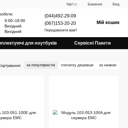
Укр
Рус
Бажання
Вхід
роботи:
(044)492-29-09
9:00–18:00
Мій кошик
(067)153-20-20
Вихідний
Передзвонити вам?
Вихідний
плектуючі для ноутбуків
Сервісні Пакети
за популярністю
спочатку дешевше
за назвою
Сортування: