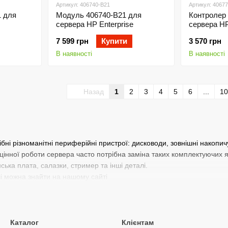
Артикул: 406740-B21
Артикул: 4067
1 для
Модуль 406740-B21 для
Контролер
сервера HP Enterprise
сервера HP
7 599 грн
Купити
3 570 грн
В наявності
В наявності
Назад
1
2
3
4
5
6
...
10
бні різноманітні периферійні пристрої: дисководи, зовнішні накопи
цінної роботи сервера часто потрібна заміна таких комплектуючих я
ька плата, салазки, стример та інші деталі.
чі можна знайти на нашому сайті
Каталог
Клієнтам