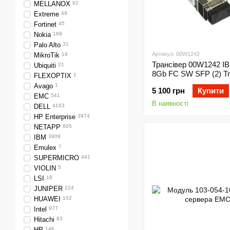
MELLANOX
92
Extreme
49
Fortinet
45
Nokia
169
Palo Alto
31
Артикул: 00W1242
MikroTik
19
Трансівер 00W1242 I
Ubiquiti
21
8Gb FC SW SFP (2) Tra
FLEXOPTIX
1
Avago
1
5 100 грн
Купити
EMC
541
В наявності
DELL
4163
HP Enterprise
3974
NETAPP
605
IBM
3909
Emulex
7
SUPERMICRO
441
VIOLIN
5
LSI
18
JUNIPER
224
HUAWEI
102
Intel
977
Hitachi
83
HP
146