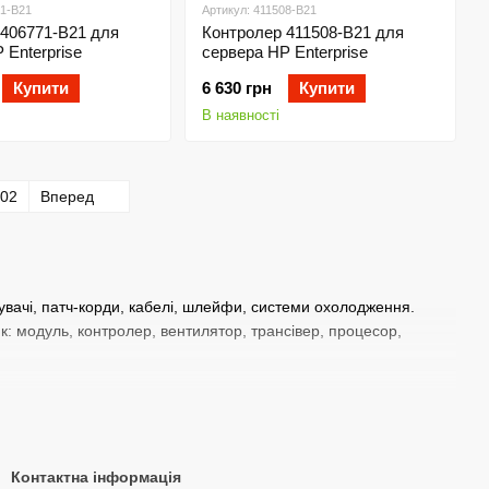
71-B21
Артикул: 411508-B21
 406771-B21 для
Контролер 411508-B21 для
 Enterprise
сервера HP Enterprise
Купити
6 630 грн
Купити
В наявності
02
Вперед
чувачі, патч-корди, кабелі, шлейфи, системи охолодження.
к: модуль, контролер, вентилятор, трансівер, процесор,
Контактна інформація