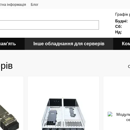
ктна інформація
Блог
Графік 
Будні:
Сб:
Нд:
пам'ять
Інше обладнання для серверів
Ком
рів