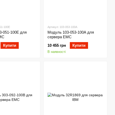
051-100E
Артикул: 103-053-100A
3-051-100E для
Модуль 103-053-100A для
MC
сервера EMC
Купити
10 455 грн
Купити
В наявності