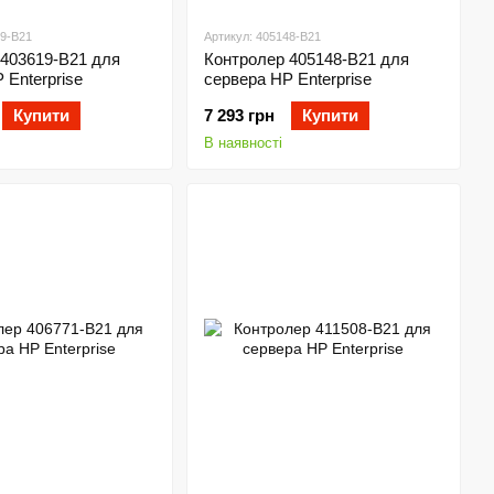
19-B21
Артикул: 405148-B21
 403619-B21 для
Контролер 405148-B21 для
 Enterprise
сервера HP Enterprise
Купити
7 293 грн
Купити
В наявності