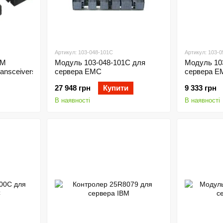
Артикул: 103-048-101C
Артикул: 103-
BM
Модуль 103-048-101C для
Модуль 10
nsceivers (Pair)
сервера EMC
сервера E
27 948 грн
Купити
9 333 грн
В наявності
В наявності