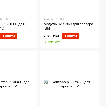
092-100B
Артикул: 32R1869
3-092-100B для
Модуль 32R1869 для сервера
MC
IBM
Купити
7 803 грн
Купити
В наявності