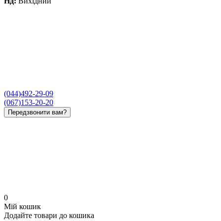
Нд:
Вихідний
(044)492-29-09
(067)153-20-20
Передзвонити вам?
0
Мій кошик
Додайте товари до кошика