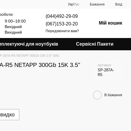
Укр
Рус
Бажання
Вхід
роботи:
(044)492-29-09
9:00–18:00
Мій кошик
(067)153-20-20
Вихідний
Передзвонити вам?
Вихідний
плектуючі для ноутбуків
Сервісні Пакети
P-287A-R5 NETAPP 300Gb 15K 3.5" SAS
A-R5 NETAPP 300Gb 15K 3.5"
Артикул
SP-287A-
R5
В бажання
швидко