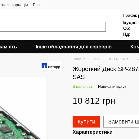
ктна інформація
Блог
Графік 
Будні:
Сб:
Нд:
пам'ять
Інше обладнання для серверів
Ком
Головна
HDD
HDD NETAPP
S
Жорсткий Диск SP-287
SAS
В наявності
Написати відгук
10 812 грн
Купити
Замовити 
Характеристики