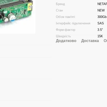
Бренд
NETA
Стан
NEW
Об'єм пам'яті
300Gb
Інтерфейс підключення
SAS
Форм-фактор
3.5"
Швидкість
15K
Додатково
Доставка
О