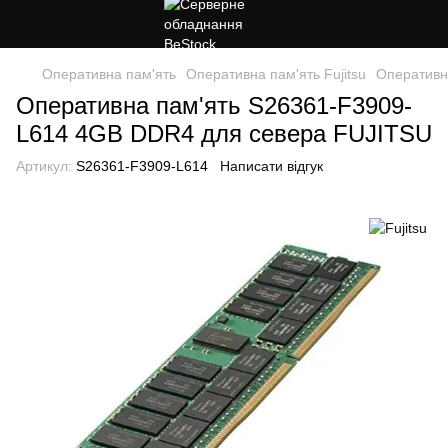
Оперативна пам'ять
Оперативна пам'ять Fujitsu
Оперативн
Оперативна пам'ять S26361-F3909-
L614 4GB DDR4 для севера FUJITSU
Артикул:
S26361-F3909-L614
Написати відгук