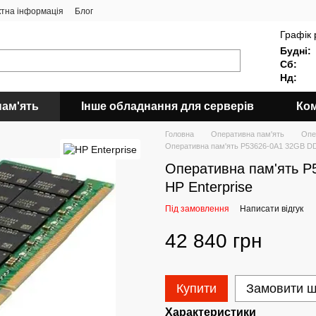
ктна інформація
Блог
Графік 
Будні:
Сб:
Нд:
пам'ять
Інше обладнання для серверів
Ком
Головна
Оперативна пам'ять
Опе
Оперативна пам'ять P53626-0A1 32GB DD
Оперативна пам'ять P
HP Enterprise
Під замовлення
Написати відгук
42 840 грн
Купити
Замовити 
Характеристики