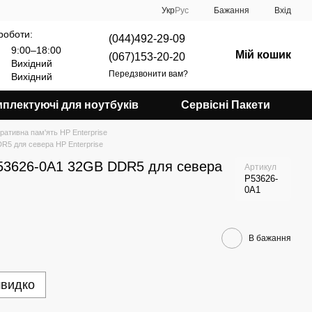
Укр
Рус
Бажання
Вхід
роботи:
(044)492-29-09
9:00–18:00
Мій кошик
(067)153-20-20
Вихідний
Передзвонити вам?
Вихідний
плектуючі для ноутбуків
Сервісні Пакети
ративна пам'ять HP Enterprise
R5 для севера HP Enterprise
53626-0A1 32GB DDR5 для севера
Артикул
P53626-
0A1
В бажання
швидко