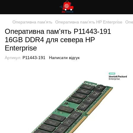
Оперативна пам'ять
Оперативна пам'ять HP Enterprise
Опе
Оперативна пам'ять P11443-191
16GB DDR4 для севера HP
Enterprise
Артикул:
P11443-191
Написати відгук