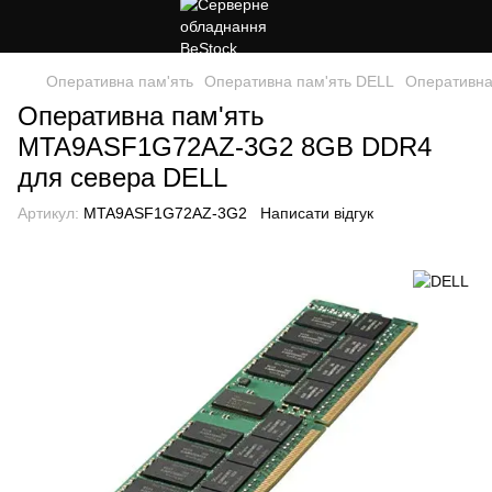
Оперативна пам'ять
Оперативна пам'ять DELL
Оперативна
Оперативна пам'ять
MTA9ASF1G72AZ-3G2 8GB DDR4
для севера DELL
Артикул:
MTA9ASF1G72AZ-3G2
Написати відгук