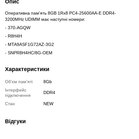
Опис
Оперативна пам'ять 8GB 1Rx8 PC4-25600AA-E DDR4-
3200MHz UDIMM має наступні номери:
- 370-AGQW
- R8H4H
- MTA9ASF1G72AZ-3G2
- SNPR8H4HC/8G-OEM
Характеристики
Об'єм пам'яті
8Gb
Інтерфейс
DDR4
підключення
Стан
NEW
Відгуки