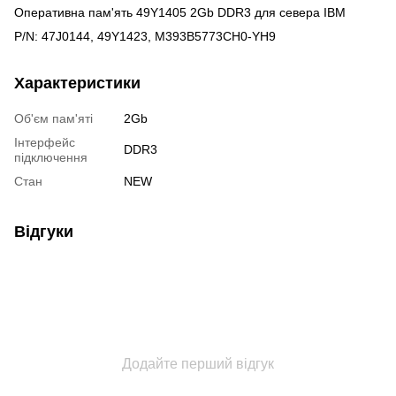
Оперативна пам'ять 49Y1405 2Gb DDR3 для севера IBM
P/N: 47J0144, 49Y1423, M393B5773CH0-YH9
Характеристики
Об'єм пам'яті
2Gb
Інтерфейс
DDR3
підключення
Стан
NEW
Відгуки
Додайте перший відгук