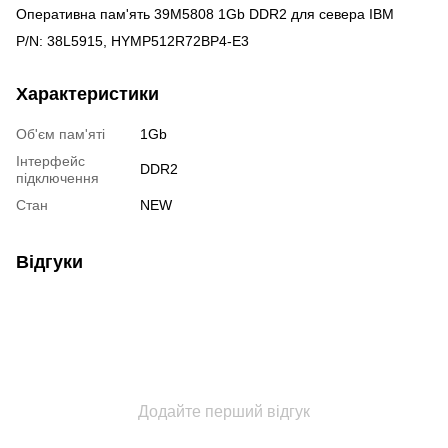
Оперативна пам'ять 39M5808 1Gb DDR2 для севера IBM
P/N: 38L5915, HYMP512R72BP4-E3
Характеристики
Об'єм пам'яті
1Gb
Інтерфейс
DDR2
підключення
Стан
NEW
Відгуки
Додайте перший відгук