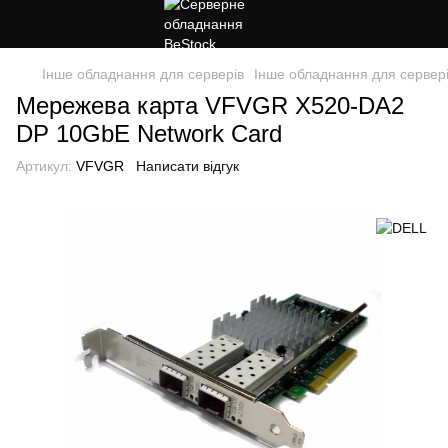
Інше обладнання для серверів
Інше обладнання для сервер
Мережева карта VFVGR X520-DA2
DP 10GbE Network Card
Артикул:
VFVGR
Написати відгук