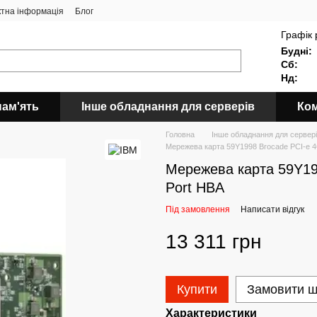
ктна інформація
Блог
Графік 
Будні:
Сб:
Нд:
пам'ять
Інше обладнання для серверів
Ком
Головна
Інше обладнання для сервер
Мережева карта 59Y1998 Brocade PCI-e 4
Мережева карта 59Y199
Port HBA
Під замовлення
Написати відгук
13 311 грн
Купити
Замовити 
Характеристики