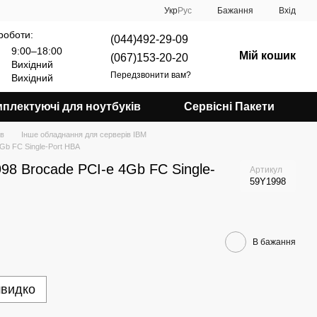
Укр
Рус
Бажання
Вхід
роботи:
(044)492-29-09
9:00–18:00
Мій кошик
(067)153-20-20
Вихідний
Передзвонити вам?
Вихідний
плектуючі для ноутбуків
Сервісні Пакети
ів
Інше обладнання для серверів IBM
Gb FC Single-Port HBA
8 Brocade PCI-e 4Gb FC Single-
Артикул
59Y1998
В бажання
швидко