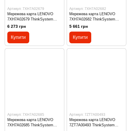
Артикул: 7XH7A02679
Артикул: 7XH7A02682
Мережева карта LENOVO
Мережева карта LENOVO
7XH7A02679 ThinkSystem
7XH7A02682 ThinkSystem
SR550/SR590/SR650
SR530/SR570/SR630 x8/x16
6 273 грн
5 661 грн
(x16/x8)/(x16/x16) PCIe FH
PCIe LP+LP Riser 1 Kit
Riser 2 Kit
Купити
Купити
Артикул: 7XH7A02685
Артикул: 7ZT7A00493
Мережева карта LENOVO
Мережева карта LENOVO
7XH7A02685 ThinkSystem
7ZT7A00493 ThinkSystem
SR530/SR570/SR630 x16 PCIe
Emulex OCe14104B-NX PCIe