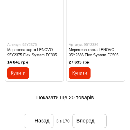
Артикул: 95Y2375
Артикул: 95Y2386
Мережева карта LENOVO
Мережева карта LENOVO
95Y2375 Flex System FC3052
95Y2386 Flex System FC5052
2-port 8Gb FC Adapter
2-port 16Gb FC Adapter
14 841 грн
27 693 грн
Купити
Купити
Показати ще 20 товарів
Назад
Вперед
3
з 170