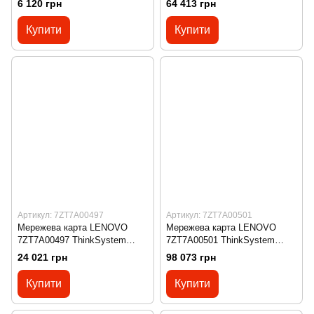
6 120 грн
64 413 грн
LP Riser 2 Kit
10Gb 4-Port SFP+ Ethernet
Adapter
Купити
Купити
Артикул: 7ZT7A00497
Артикул: 7ZT7A00501
Мережева карта LENOVO
Мережева карта LENOVO
7ZT7A00497 ThinkSystem
7ZT7A00501 ThinkSystem
Broadcom NX-E ML2 10Gb 2-
Mellanox ConnectX-3 Pro ML2
24 021 грн
98 073 грн
Port Base-T Ethernet Adapter
FDR 2-Port QSFP VPI Adapter
Купити
Купити