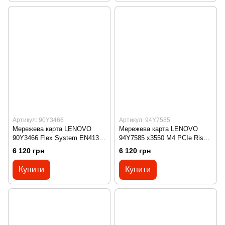
Артикул: 90Y3466
Артикул: 94Y7585
Мережева карта LENOVO
Мережева карта LENOVO
90Y3466 Flex System EN4132
94Y7585 x3550 M4 PCIe Riser
2-port 10Gb Ethernet Adapter
Card 1 (1 x16 LP Slot)
6 120 грн
6 120 грн
Купити
Купити