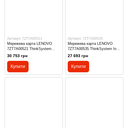
Артикул: 7ZT7A00521
Артикул: 7ZT7A00535
Мережева карта LENOVO
Мережева карта LENOVO
7ZT7A00521 ThinkSystem
7ZT7A00535 ThinkSystem Intel
Emulex LPm16002B-L Mezz
I350-T4 PCIe 1Gb 4-Port RJ45
30 753 грн
27 693 грн
16Gb 2-Port Fibre Channel
Ethernet Adapter
Adapter
Купити
Купити