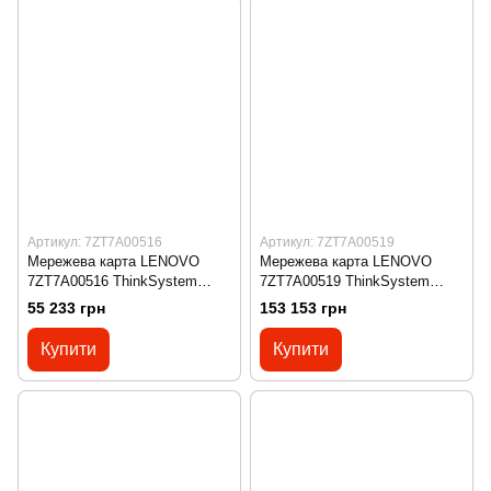
Артикул: 7ZT7A00516
Артикул: 7ZT7A00519
Мережева карта LENOVO
Мережева карта LENOVO
7ZT7A00516 ThinkSystem
7ZT7A00519 ThinkSystem
Qlogic QLE2740 PCIe 32Gb 1-
Emulex LPe32002-M2-L PCIe
55 233 грн
153 153 грн
Port SFP+ Fibre Channel
32Gb 2-Port SFP+ Fibre
Adapter
Channel Adapter
Купити
Купити