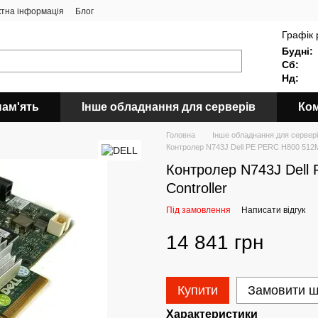
ктна інформація
Блог
Графік 
Будні:
Сб:
Нд:
пам'ять
Інше обладнання для серверів
Ком
Головна
Інше обладнання для сервер
Контролер N743J Dell PE PERC H800 512M
Контролер N743J Dell
Controller
Під замовлення
Написати відгук
14 841 грн
Купити
Замовити 
Характеристики