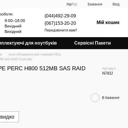
Укр
Рус
Бажання
Вхід
роботи:
(044)492-29-09
9:00–18:00
Мій кошик
(067)153-20-20
Вихідний
Передзвонити вам?
Вихідний
плектуючі для ноутбуків
Сервісні Пакети
ів
Інше обладнання для серверів DELL
B SAS RAID Controller
 PE PERC H800 512MB SAS RAID
Артикул
N743J
В бажання
швидко