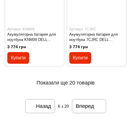
Артикул: KNM09
Артикул: 7CJRC
Акумуляторна батарея для
Акумуляторна батарея для
ноутбука KNM09 DELL
ноутбука 7CJRC DELL
BTRY,PRI,55WHR,4C,LITH,SI
BTRY,PRI,55WHR,4C,LITH,SI
3 774 грн
3 774 грн
MPLO
MPLO
Купити
Купити
Показати ще 20 товарів
Назад
Вперед
6
з 20