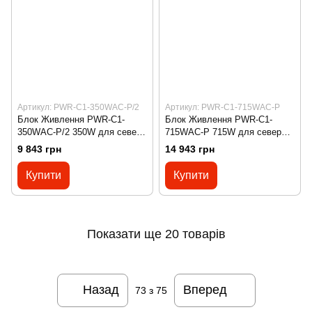
Артикул: PWR-C1-350WAC-P/2
Артикул: PWR-C1-715WAC-P
Блок Живлення PWR-C1-
Блок Живлення PWR-C1-
350WAC-P/2 350W для севера
715WAC-P 715W для севера
CISCO
CISCO
9 843 грн
14 943 грн
Купити
Купити
Показати ще 20 товарів
Назад
Вперед
73
з 75