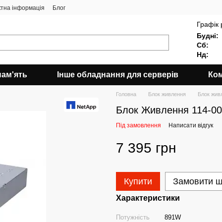
ктна інформація
Блог
Графік 
Будні:
Сб:
Нд:
пам'ять
Інше обладнання для серверів
Ком
Головна
Блок живлення
Блок жив
Блок Живлення 114-0
Під замовлення
Написати відгук
7 395 грн
Купити
Замовити 
Характеристики
Потужність
891W