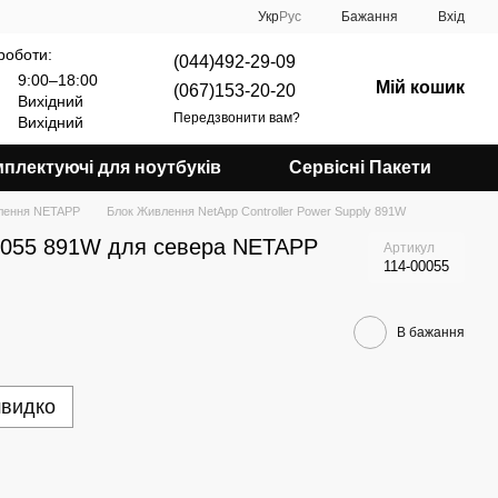
Укр
Рус
Бажання
Вхід
роботи:
(044)492-29-09
9:00–18:00
Мій кошик
(067)153-20-20
Вихідний
Передзвонити вам?
Вихідний
плектуючі для ноутбуків
Сервісні Пакети
лення NETAPP
Блок Живлення NetApp Controller Power Supply 891W
0055 891W для севера NETAPP
Артикул
114-00055
В бажання
швидко