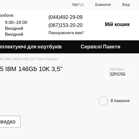
Укр
Рус
Бажання
Вхід
роботи:
(044)492-29-09
9:00–18:00
Мій кошик
(067)153-20-20
Вихідний
Передзвонити вам?
Вихідний
плектуючі для ноутбуків
Сервісні Пакети
65 IBM 146Gb 10K 3,5" Fibre Channel
5 IBM 146Gb 10K 3,5"
Артикул
32P0765
В бажання
швидко