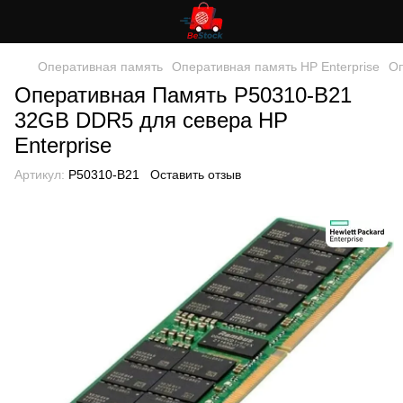
Оперативная память
Оперативная память HP Enterprise
Оп
Оперативная Память P50310-B21
32GB DDR5 для севера HP
Enterprise
Артикул:
P50310-B21
Оставить отзыв