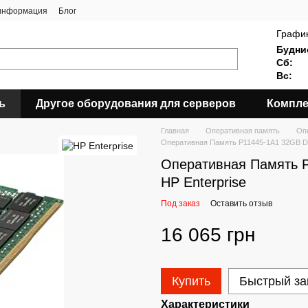
 информация
Блог
График
Будни
Сб:
Вс:
ь
Другое оборудования для серверов
Компле
Главная
Оперативная память
Опе
Оперативная Память P11445-1A1 32GB DD
Оперативная Память 
HP Enterprise
Под заказ
Оставить отзыв
16 065 грн
Купить
Быстрый за
Характеристики