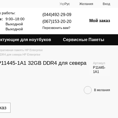
Укр
Рус
Желания
Вход
 работы:
(044)492-29-09
е:
9:00–18:00
Мой заказ
(067)153-20-20
Выходной
Перезвонить вам?
Выходной
ктующие для ноутбуков
Сервисные Пакеты
ративная память HP Enterprise
R4 для севера HP Enterprise
P11445-1A1 32GB DDR4 для севера
Артикул
P11445-
1A1
В желания
каз