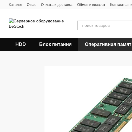
Перейти к основному контенту
Каталог
О нас
Оплата и доставка
Обмен и возврат
Контактная
HDD
Блок питания
Оперативная памят