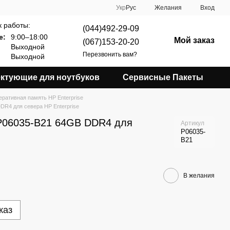
Укр
Рус
Желания
Вход
 работы:
(044)492-29-09
е:
9:00–18:00
Мой заказ
(067)153-20-20
Выходной
Перезвонить вам?
Выходной
ктующие для ноутбуков
Сервисные Пакеты
ративная память HP Enterprise
R4 для севера HP Enterprise
P06035-B21 64GB DDR4 для
Артикул
P06035-
B21
В желания
каз