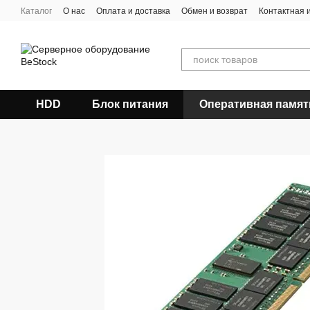
Перейти к основному контенту
Каталог
О нас
Оплата и доставка
Обмен и возврат
Контактная
HDD
Блок питания
Оперативная памят