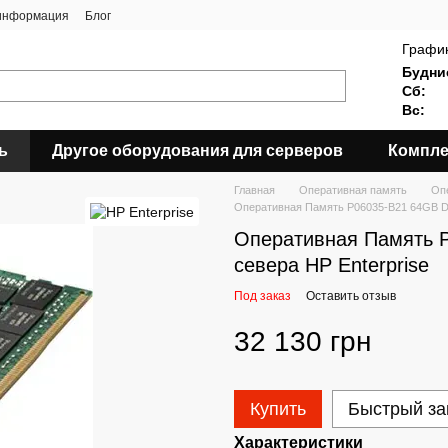
 информация
Блог
График
Будни
Сб:
Вс:
ь
Другое оборудования для серверов
Компле
Главная
Оперативная память
Опе
Оперативная Память P06035-B21 64GB DD
Оперативная Память 
севера HP Enterprise
Под заказ
Оставить отзыв
32 130 грн
Купить
Быстрый за
Характеристики