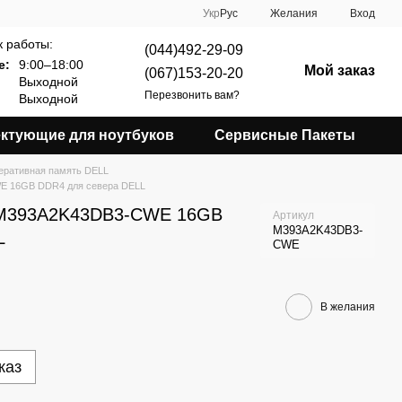
Укр
Рус
Желания
Вход
 работы:
(044)492-29-09
е:
9:00–18:00
Мой заказ
(067)153-20-20
Выходной
Перезвонить вам?
Выходной
ктующие для ноутбуков
Сервисные Пакеты
еративная память DELL
E 16GB DDR4 для севера DELL
 M393A2K43DB3-CWE 16GB
Артикул
M393A2K43DB3-
L
CWE
В желания
каз