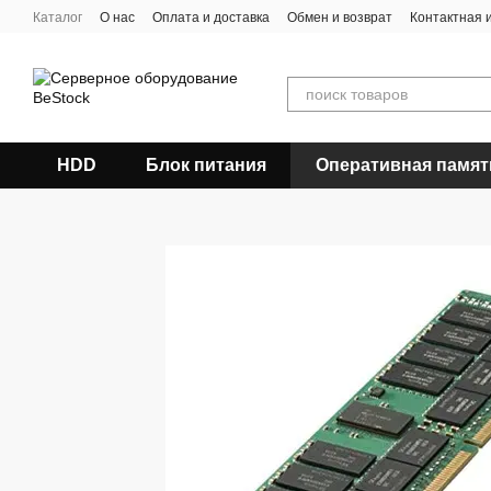
Перейти к основному контенту
Каталог
О нас
Оплата и доставка
Обмен и возврат
Контактная
HDD
Блок питания
Оперативная памят