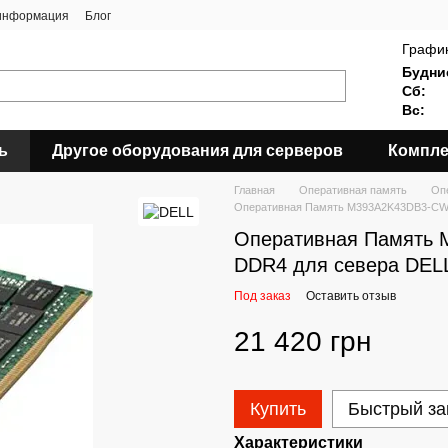
 информация
Блог
График
Будни
Сб:
Вс:
ь
Другое оборудования для серверов
Компле
Главная
Оперативная память
Оп
Оперативная Память M393A2K43DB3-CW
Оперативная Память
DDR4 для севера DEL
Под заказ
Оставить отзыв
21 420 грн
Купить
Быстрый за
Характеристики