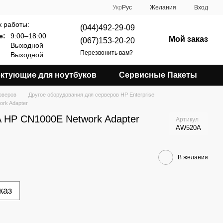
Укр
Рус
Желания
Вход
 работы:
(044)492-29-09
е:
9:00–18:00
Мой заказ
(067)153-20-20
Выходной
Перезвонить вам?
Выходной
ктующие для ноутбуков
Сервисные Пакеты
рверов
Другое оборудования для серверов HP Enterprise
rk Adapter
 HP CN1000E Network Adapter
Артикул
AW520A
В желания
каз