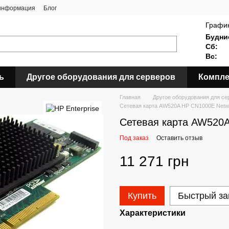
 информация
Блог
График
Будни
Сб:
Вс:
ь
Другое оборудования для серверов
Компле
Главная
Другое оборудования для се
Сетевая карта AW520A HP CN1000E Netwo
Сетевая карта AW520A
Под заказ
Оставить отзыв
11 271 грн
Купить
Быстрый за
Характеристики