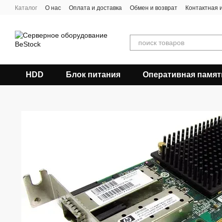
Перейти к основному контенту
Каталог
О нас
Оплата и доставка
Обмен и возврат
Контактная
HDD
Блок питания
Оперативная памят