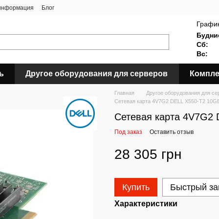
 информация
Блог
График
Будни
Сб:
Вс:
ь
Другое оборудования для серверов
Компле
Главная
Другое оборудования для се
Сетевая карта 4V7G2 DELL X550-T2 10
Сетевая карта 4V7G2
Под заказ
Оставить отзыв
28 305 грн
Купить
Быстрый за
Характеристики