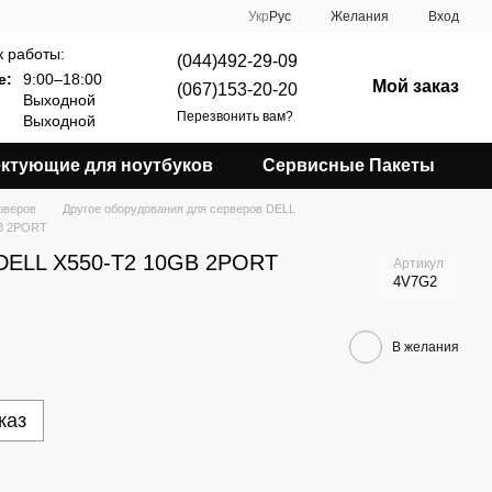
Укр
Рус
Желания
Вход
 работы:
(044)492-29-09
е:
9:00–18:00
Мой заказ
(067)153-20-20
Выходной
Перезвонить вам?
Выходной
ктующие для ноутбуков
Сервисные Пакеты
рверов
Другое оборудования для серверов DELL
GB 2PORT
 DELL X550-T2 10GB 2PORT
Артикул
4V7G2
В желания
каз