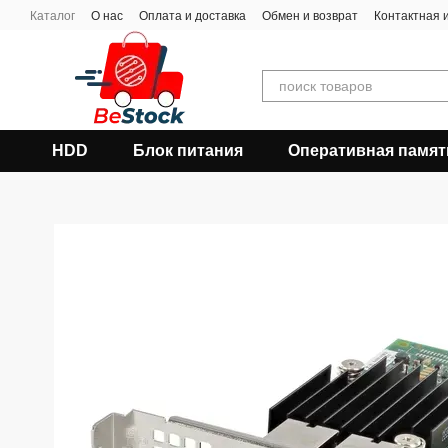
Перейти к основному контенту
Каталог
О нас
Оплата и доставка
Обмен и возврат
Контактная
HDD
Блок питания
Оперативная памят