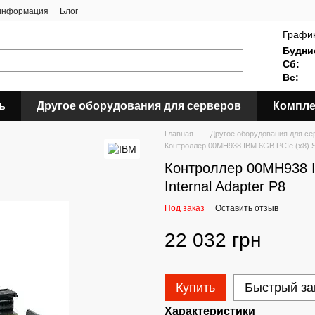
 информация
Блог
График
Будни
Сб:
Вс:
ь
Другое оборудования для серверов
Компле
Главная
Другое оборудования для се
Контроллер 00MH938 IBM 6GB PCIe (x8) SA
Контроллер 00MH938 I
Internal Adapter P8
Под заказ
Оставить отзыв
22 032 грн
Купить
Быстрый за
Характеристики