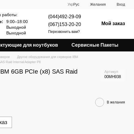
Укр
Рус
Желания
Вход
 работы:
(044)492-29-09
е:
9:00–18:00
Мой заказ
(067)153-20-20
Выходной
Перезвонить вам?
Выходной
ктующие для ноутбуков
Сервисные Пакеты
рверов
Другое оборудования для серверов IBM
S Raid Internal Adapter P8
BM 6GB PCIe (x8) SAS Raid
Артикул
00MH938
В желания
каз