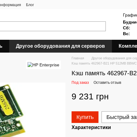
 информация
Блог
График
Будни
Сб:
Вс:
ь
Другое оборудования для серверов
Компле
Главная
Другое оборудования для се
Кэш память 462967-B21 HP 512MB BBWC
Кэш память 462967-B
Под заказ
Оставить отзыв
9 231 грн
Купить
Быстрый за
Характеристики