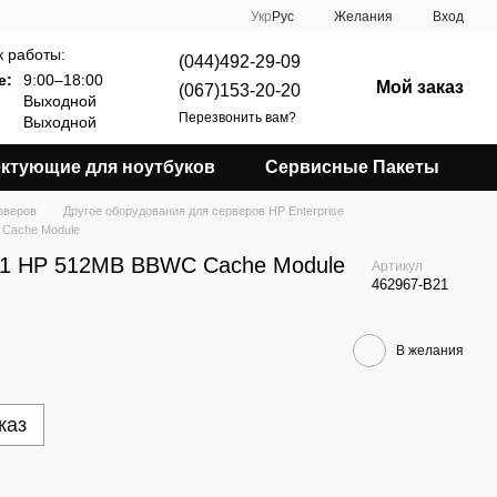
Укр
Рус
Желания
Вход
 работы:
(044)492-29-09
е:
9:00–18:00
Мой заказ
(067)153-20-20
Выходной
Перезвонить вам?
Выходной
ктующие для ноутбуков
Сервисные Пакеты
рверов
Другое оборудования для серверов HP Enterprise
 Cache Module
21 HP 512MB BBWC Cache Module
Артикул
462967-B21
В желания
каз