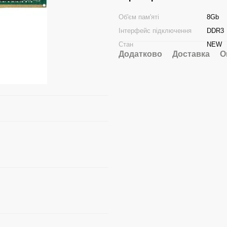
Об'єм пам'яті
8Gb
Інтерфейс підключення
DDR3
Стан
NEW
Додатково
Доставка
О