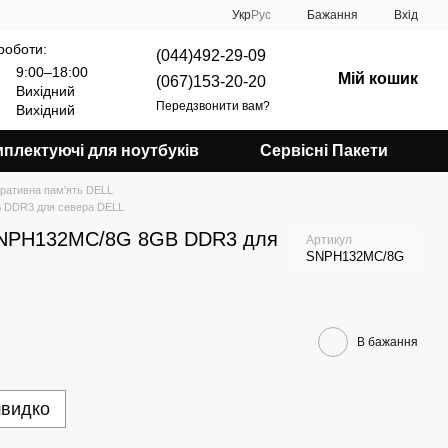
Укр
Рус
Бажання
Вхід
роботи:
(044)492-29-09
9:00–18:00
Мій кошик
(067)153-20-20
Вихідний
Передзвонити вам?
Вихідний
плектуючі для ноутбуків
Сервісні Пакети
ративна пам'ять DELL
 DDR3 для севера DELL
SNPH132MC/8G 8GB DDR3 для
Артикул
SNPH132MC/8G
В бажання
швидко