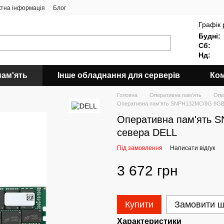
ктна інформація
Блог
Графік 
Будні:
Сб:
Нд:
пам'ять
Інше обладнання для серверів
Ком
Головна
Оперативна пам'ять
Опе
Оперативна пам'ять SNPH132MC/8G 8GB
Оперативна пам'ять 
севера DELL
Під замовлення
Написати відгук
3 672 грн
Купити
Замовити 
Характеристики