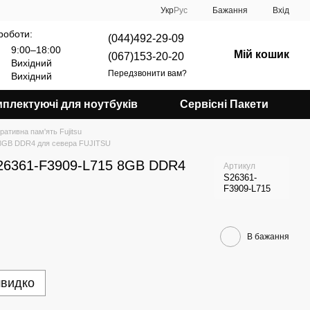
Укр
Рус
Бажання
Вхід
роботи:
(044)492-29-09
9:00–18:00
Мій кошик
(067)153-20-20
Вихідний
Передзвонити вам?
Вихідний
плектуючі для ноутбуків
Сервісні Пакети
ративна пам'ять Fujitsu
 8GB DDR4 для севера FUJITSU
S26361-F3909-L715 8GB DDR4
Артикул
S26361-
F3909-L715
В бажання
швидко