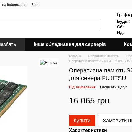
ктна інформація
Блог
Графік 
Будні:
Сб:
Нд:
пам'ять
Інше обладнання для серверів
Ком
Головна
Оперативна пам'ять
Опе
Оперативна пам'ять S26361-F3909-L715
Оперативна пам'ять 
для севера FUJITSU
Під замовлення
Написати відгук
16 065 грн
Купити
Замовити 
Характеристики