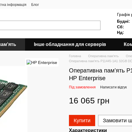
ктна інформація
Блог
Графік 
Будні:
Сб:
Нд:
пам'ять
Інше обладнання для серверів
Ком
Головна
Оперативна пам'ять
Опе
Оперативна пам'ять P11445-1A1 32GB DD
Оперативна пам'ять P
HP Enterprise
Під замовлення
Написати відгук
16 065 грн
Купити
Замовити 
Характеристики