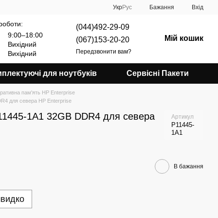
Укр
Рус
Бажання
Вхід
роботи:
(044)492-29-09
9:00–18:00
Мій кошик
(067)153-20-20
Вихідний
Передзвонити вам?
Вихідний
плектуючі для ноутбуків
Сервісні Пакети
ративна пам'ять HP Enterprise
R4 для севера HP Enterprise
11445-1A1 32GB DDR4 для севера
Артикул
P11445-
1A1
В бажання
швидко