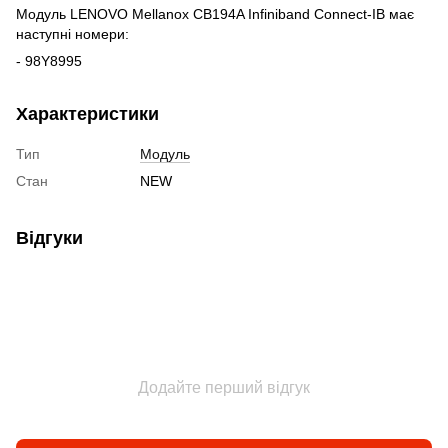
Модуль LENOVO Mellanox CB194A Infiniband Connect-IB має
наступні номери:
- 98Y8995
Характеристики
Тип
Модуль
Стан
NEW
Відгуки
Додайте перший відгук