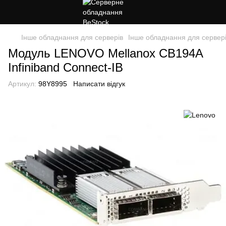
Інше обладнання для серверів
Інше обладнання для сервер
Модуль LENOVO Mellanox CB194A
Infiniband Connect-IB
Артикул:
98Y8995
Написати відгук